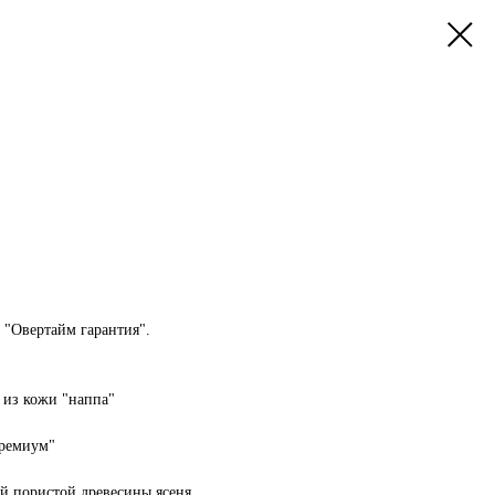
"Овертайм гарантия".
 из кожи "наппа"
премиум"
ой пористой древесины ясеня