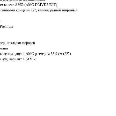
евом колесе AMG (AMG DRIVE UNIT)
двоенными спицами 22", «шины разной ширины»
X
 Premium
ер, накладки порогов
крыши
колесные диски AMG размером 55,9 см (22")
 а/м, вариант 1 (AMG)