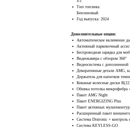
л
Тип топлива:
Бен
Год выпуска: 
Дополнительные опции:
Автоматическое в
Активный парковочный ассис
Беспроводная зарядка для мо
Видеокамера с о
Видеосистема с до
Декоративные детал
Держатель для напитков тем
Кованые колесные диски R(2
Обивка потолка микр
Пакет
Пакет E
Пакет активных мультикон
Расширенный пакет внешне
Система Distronic + контрол
Система