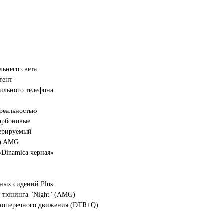
.с.
зиновый
2024
ключение дальнего света
тент
бильного телефона
бзором 360°
полненной реальностью
и AMG, карбоновые
перируемый
2) AMG
офибра «Dinamica черная»
 AMG Night
NERGIZING Plus
турных сидений Plus
го тюнинга "Night" (AMG)
ь поперечного движения (DTR+Q)
 KEYLESS-GO