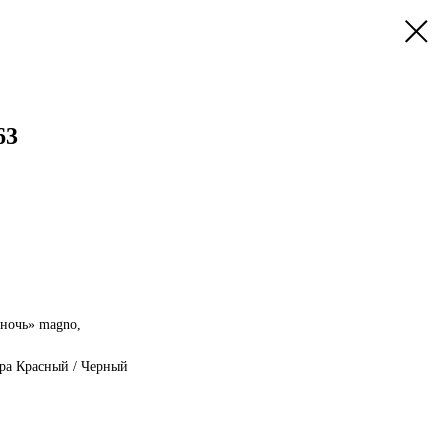
63
es-AMG G 63
 ночь» magno,
лик
а: Кожа Nappa Красный / Черный
КПП